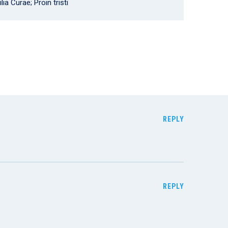
ia Curae; Proin tristi
REPLY
REPLY