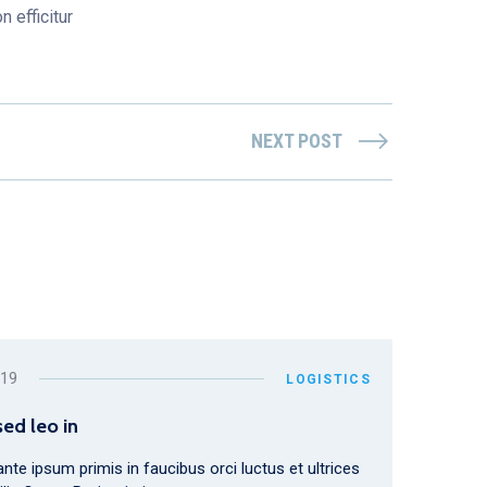
 efficitur
NEXT POST
019
LOGISTICS
sed leo in
nte ipsum primis in faucibus orci luctus et ultrices