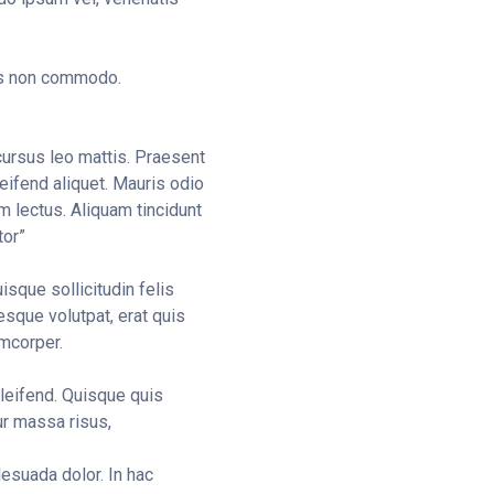
tus non commodo.
 cursus leo mattis. Praesent
eifend aliquet. Mauris odio
lum lectus. Aliquam tincidunt
tor”
isque sollicitudin felis
tesque volutpat, erat quis
amcorper.
eleifend. Quisque quis
ur massa risus,
esuada dolor. In hac