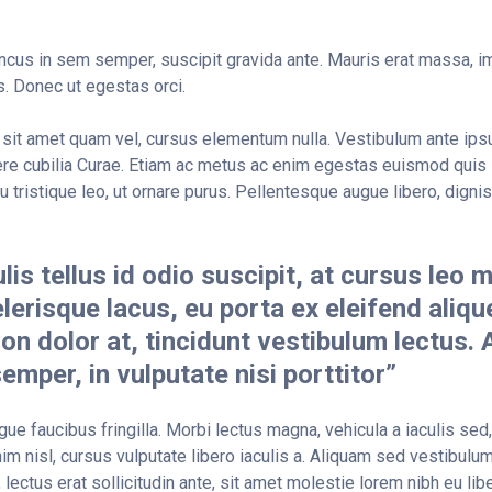
ncus in sem semper, suscipit gravida ante. Mauris erat massa, im
. Donec ut egestas orci.
sit amet quam vel, cursus elementum nulla. Vestibulum ante ipsu
uere cubilia Curae. Etiam ac metus ac enim egestas euismod quis
u tristique leo, ut ornare purus. Pellentesque augue libero, dignis
lis tellus id odio suscipit, at cursus leo 
erisque lacus, eu porta ex eleifend aliqu
 non dolor at, tincidunt vestibulum lectus.
semper, in vulputate nisi porttitor”
ue faucibus fringilla. Morbi lectus magna, vehicula a iaculis sed, 
m nisl, cursus vulputate libero iaculis a. Aliquam sed vestibulum 
, lectus erat sollicitudin ante, sit amet molestie lorem nibh eu libe