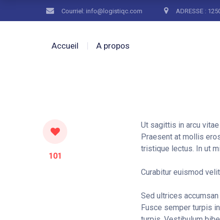
Courriel: info@logistiqc.com
ADRESSE : 1250
Accueil
A propos
Ut sagittis in arcu vit
Praesent at mollis eros,
tristique lectus. In ut m
101
Curabitur euismod velit
Sed ultrices accumsan 
Fusce semper turpis in
turpis. Vestibulum bib