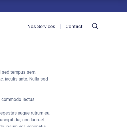
Nos Services
Contact
Sed sed tempus sem.
c, iaculis ante. Nulla sed
in, commodo lectus.
n egestas augue rutrum eu.
scipit dui, non laoreet
do ipsum vel, venenatis