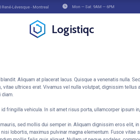
Mon — Sat: 9AM — 6PM
 René-Lévesque - Montreal
Logistiqc
ae blandit. Aliquam at placerat lacus. Quisque a venenatis nulla. 
 vitae ultrices erat. Vivamus vel nulla volutpat, dignissim tellus a
i diam.
 id fringilla vehicula. In sit amet risus porta, ullamcorper ipsum 
mauris, sed mollis dui semper in. Aliquam dignissim eros elit, i
 nisi lobortis, maximus pulvinar magna elementum. Fusce vitae su
endum mollis felis quis aliquet. Nullam ut neque sodales, commo