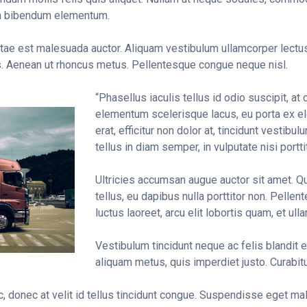
m bibendum elementum.
itae est malesuada auctor. Aliquam vestibulum ullamcorper lec
. Aenean ut rhoncus metus. Pellentesque congue neque nisl.
“Phasellus iaculis tellus id odio suscipit, at
elementum scelerisque lacus, eu porta ex el
erat, efficitur non dolor at, tincidunt vestibu
tellus in diam semper, in vulputate nisi portti
Ultricies accumsan augue auctor sit amet. Qu
tellus, eu dapibus nulla porttitor non. Pellen
luctus laoreet, arcu elit lobortis quam, et ull
Vestibulum tincidunt neque ac felis blandit 
aliquam metus, quis imperdiet justo. Curabit
 donec at velit id tellus tincidunt congue. Suspendisse eget mal