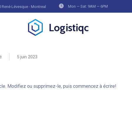
Mon — Sat: 9AM — 6PM
 René-Lévesque - Montreal
Logistiqc
é
5 juin 2023
cle. Modifiez ou supprimez-le, puis commencez à écrire!